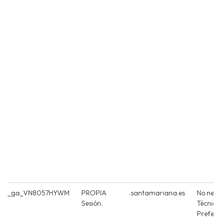
_ga_VN8057HYWM
PROPIA
.santamariana.es
No nece
Sesión.
Técnica
Prefere