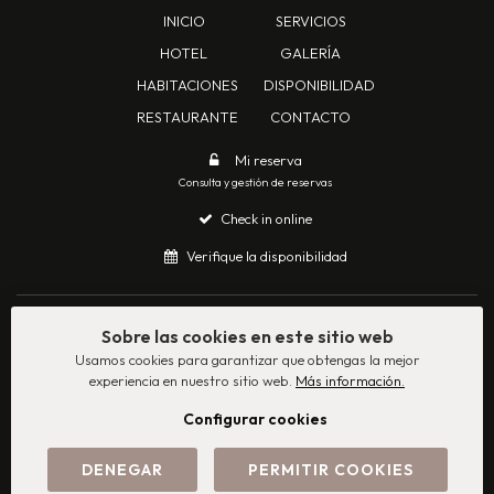
INICIO
SERVICIOS
HOTEL
GALERÍA
HABITACIONES
DISPONIBILIDAD
RESTAURANTE
CONTACTO
Mi reserva
Consulta y gestión de reservas
Check in online
Verifique la disponibilidad
©
2026
Santa Mariana Agroturismo · Todos los derechos reservados
Sobre las cookies en este sitio web
Panel Cookies
Usamos cookies para garantizar que obtengas la mejor
Aviso legal
·
Política de privacidad
·
Política de cookies
experiencia en nuestro sitio web.
Más información.
Configurar cookies
DENEGAR
PERMITIR COOKIES
With
by
GuestPro