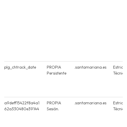
plg_chtrack_date
PROPIA
.santamariana.es
Estrict
Persistente
Técnica
a9deff15422f8a4a1
PROPIA
.santamariana.es
Estrict
62a330480e39144
Sesión.
Técnica