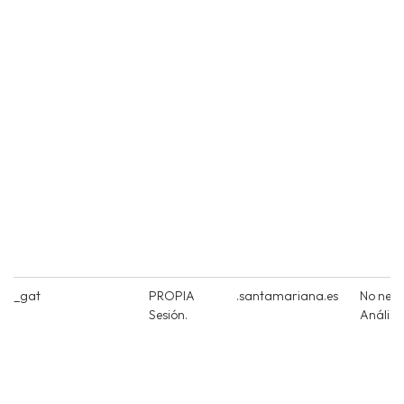
_gat
PROPIA
.santamariana.es
No nece
Sesión.
Análisi