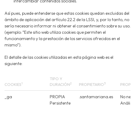
intercambiar contenidos sociales.
Así pues, puede entenderse que estas cookies quedan excluidas del
ámbito de aplicación del artículo 22.2 de la LSSI, y, por lo tanto, no
sería necesario informar ni obtener el consentimiento sobre su uso.
(ejemplo: “Este sitio web utiliza cookies que permiten el
funcionamiento y la prestación de los servicios ofrecidos en el
mismo”).
El detalle de las cookies utilizadas en esta página web es el
siguiente:
TIPO Y
1
2
3
COOKIES
DURACIÓN
PROPIETARIO
PROPÓ
_ga
PROPIA
.santamariana.es
No nece
Persistente
Análisi