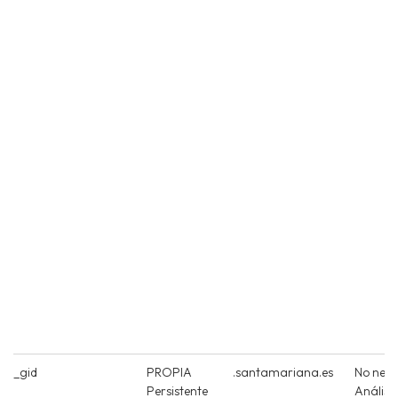
_gid
PROPIA
.santamariana.es
No nece
Persistente
Análisi