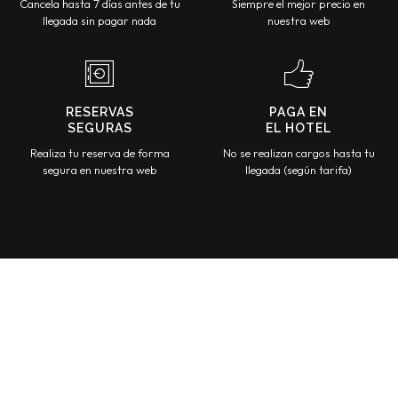
Cancela hasta 7 días antes de tu
Siempre el mejor precio en
llegada sin pagar nada
nuestra web
RESERVAS
PAGA EN
SEGURAS
EL HOTEL
Realiza tu reserva de forma
No se realizan cargos hasta tu
segura en nuestra web
llegada (según tarifa)